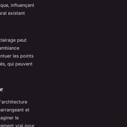
que, influençant
ral existant
clairage peut
e ambiance
ntuer les points
rés, qui peuvent
re
'architecture
éarrangeant et
aginer le
èrement vrai pour