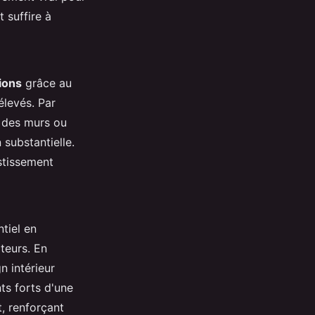
 suffire à
ions
grâce au
élevés. Par
e des murs ou
substantielle.
stissement
tiel en
teurs. En
n intérieur
nts forts d'une
, renforçant