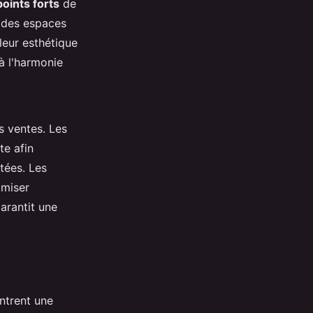
points forts
de
r des espaces
leur esthétique
à l'harmonie
s ventes. Les
te afin
tées. Les
imiser
garantit une
ntrent une