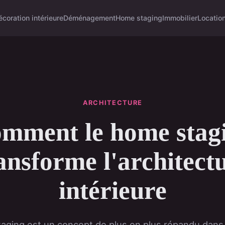
écoration intérieure
Déménagement
Home staging
Immobilier
Locatio
ARCHITECTURE
mment le home stag
ansforme l'architect
intérieure
aging est un concept de plus en plus répandu dans