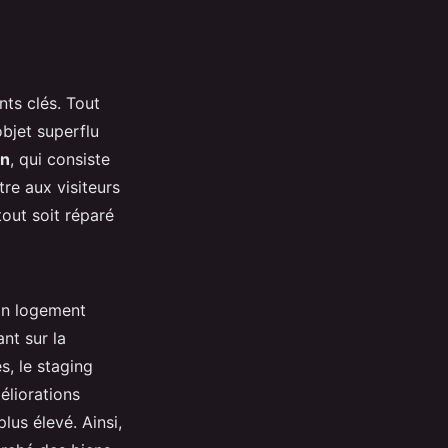
ts clés. Tout
objet superflu
on
, qui consiste
tre aux visiteurs
tout soit réparé
 Un logement
nt sur la
s, le staging
éliorations
lus élevé. Ainsi,