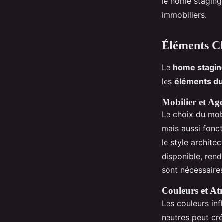
le home staging
immobiliers.
Éléments C
Le
home stagin
les
éléments du
Mobilier et A
Le choix du mobi
mais aussi fonct
le style archite
disponible, ren
sont nécessaires
Couleurs et A
Les couleurs in
neutres peut cr