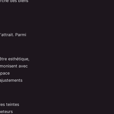
arché des biens
'attrait. Parmi
être esthétique,
armonisent avec
space
 ajustements
es teintes
heteurs