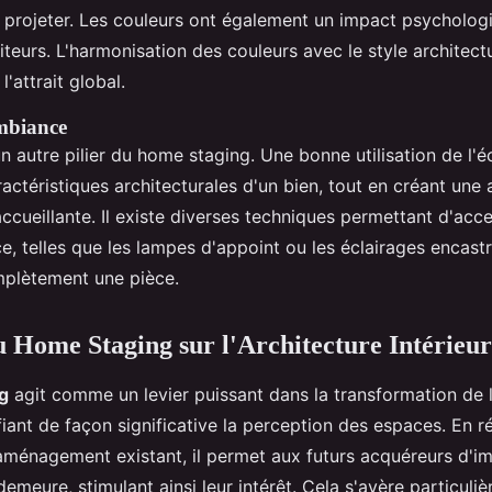
e projeter. Les couleurs ont également un impact psychologi
iteurs. L'harmonisation des couleurs avec le style architectu
'attrait global.
mbiance
un autre pilier du home staging. Une bonne utilisation de l'é
ractéristiques architecturales d'un bien, tout en créant un
ccueillante. Il existe diverses techniques permettant d'acce
e, telles que les lampes d'appoint ou les éclairages encast
mplètement une pièce.
 Home Staging sur l'Architecture Intérieu
g
agit comme un levier puissant dans la transformation de l
fiant de façon significative la perception des espaces. En r
'aménagement existant, il permet aux futurs acquéreurs d'im
demeure, stimulant ainsi leur intérêt. Cela s'avère particuli