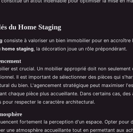
 constitue un atout indéniable pour optimiser la mise en m
lés du Home Staging
g
consiste à valoriser un bien immobilier pour en accroître l
 home staging
, la décoration joue un rôle prépondérant.
gencement
lier est crucial. Un mobilier approprié doit non seulement 
ionnel. Il est important de sélectionner des pièces qui s'h
ctural du bien. L'agencement stratégique peut maximiser l'e
dant chaque pièce plus accueillante. Dans certains cas, des
 pour respecter le caractère architectural.
tmosphère
fluencent fortement la perception d'un espace. Opter pour d
éer une atmosphère accueillante tout en permettant aux ac