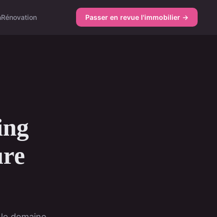
n
Rénovation
Passer en revue l'immobilier →
ing
ure
 le domaine