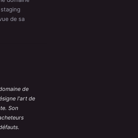
 staging
vue de sa
 domaine de
ésigne l'art de
te. Son
 acheteurs
défauts.