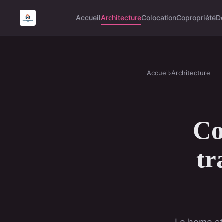
Accueil
Architecture
Colocation
Copropriété
D
Accueil
›
Architecture
Co
tr
Le home st