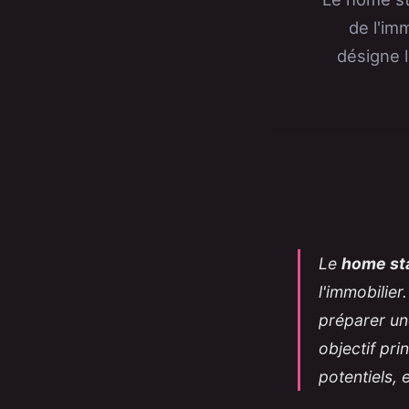
de l'im
désigne 
Le
home st
l'immobilier
préparer un
objectif pri
potentiels, 