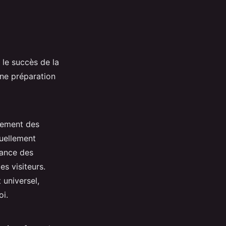
le succès de la
une préparation
rement des
uellement
tance des
es visiteurs.
 universel,
oi.