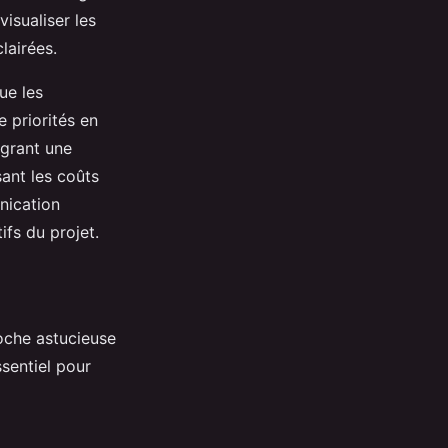
isualiser les
clairées.
ue les
e priorités en
tégrant une
sant les coûts
nication
ifs du projet.
oche astucieuse
sentiel pour