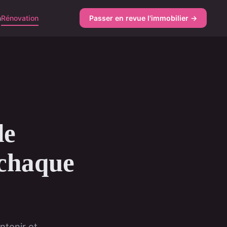
n
Rénovation
Passer en revue l'immobilier →
de
 chaque
ntenir et