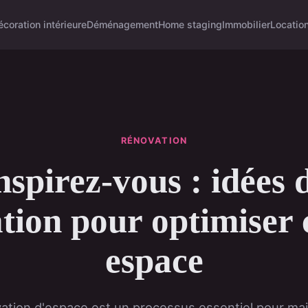
écoration intérieure
Déménagement
Home staging
Immobilier
Locatio
RÉNOVATION
nspirez-vous : idées 
tion pour optimiser
espace
ation d'espace est un processus essentiel pour mai