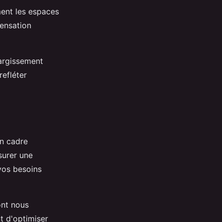
ment les espaces
sensation
largissement
refléter
un cadre
ssurer une
vos besoins
ont nous
t d'optimiser