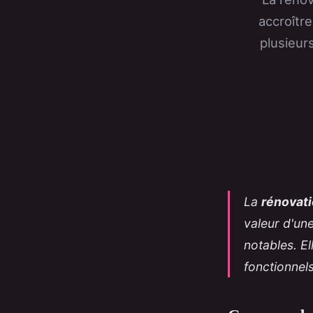
accroître
plusieur
La
rénovat
valeur d'une
notables. E
fonctionnel