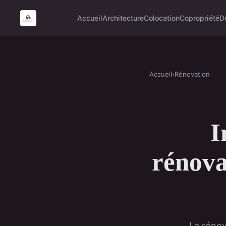
Accueil
Architecture
Colocation
Copropriété
D
Accueil
›
Rénovation
I
rénova
La rénov