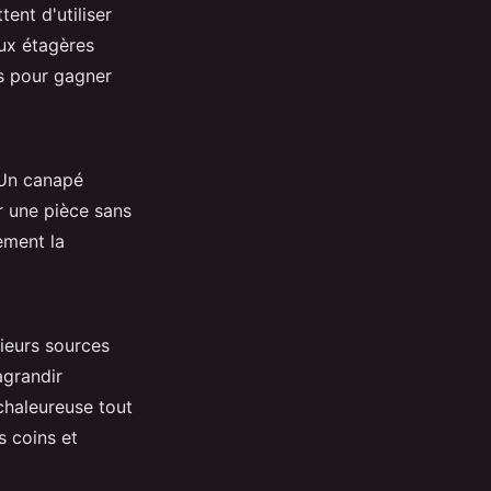
ent d'utiliser
aux étagères
es pour gagner
 Un canapé
r une pièce sans
ement la
usieurs sources
agrandir
chaleureuse tout
s coins et