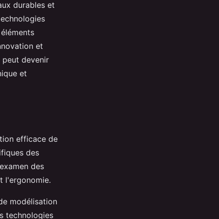
aux durables et
 technologies
s éléments
nnovation et
peut devenir
nique et
tion efficace de
ifiques des
l'examen des
et l'ergonomie.
 de modélisation
es technologies