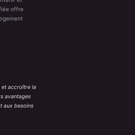
fiée offre
 logement
et accroître la
urs avantages
t aux besoins